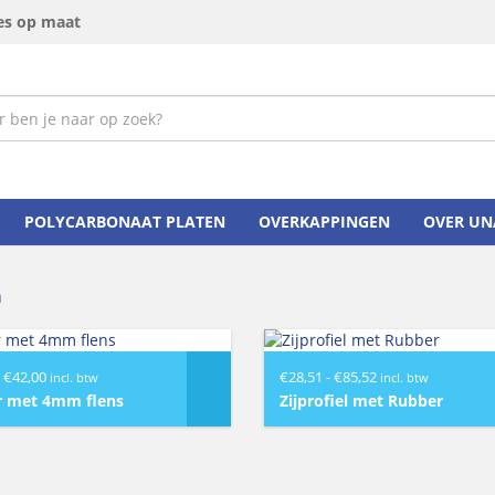
ies op maat
POLYCARBONAAT PLATEN
OVERKAPPINGEN
OVER UN
m
Prijsklasse:
Prijsklasse:
€
42,00
€
28,51
-
€
85,52
incl. btw
incl. btw
€3,50
€28,51
r met 4mm flens
Zijprofiel met Rubber
tot
tot
€42,00
€85,52