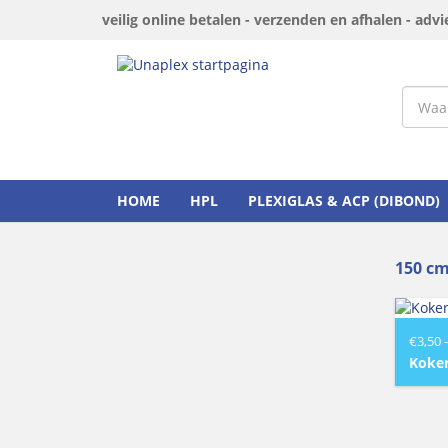
veilig online betalen - verzenden en afhalen - adv
HOME
HPL
PLEXIGLAS & ACP (DIBOND)
150 c
€
3,50
-
Koke