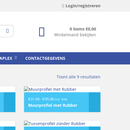
Login/registreren
0 items
€
0,00
Winkelmand bekijken
APLEX
CONTACTGEGEVENS
Toont alle 9 resultaten
Prijsklasse:
€
31,99
-
€
95,98
incl. btw
€31,99
Muurprofiel met Rubber
tot
€95,98