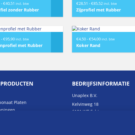
Prijsklasse:
Prijsklasse:
-
€
40,51
€
28,51
-
€
85,52
incl. btw
incl. btw
€13,50
€28,51
ofiel zonder Rubber
Zijprofiel met Rubber
tot
tot
€40,51
€85,52
Prijsklasse:
Prijsklasse:
-
€
95,90
€
4,50
-
€
54,00
incl. btw
incl. btw
€31,97
€4,50
nprofiel met Rubber
Koker Rand
tot
tot
€95,90
€54,00
 PRODUCTEN
BEDRIJFSINFORMATIE
Unaplex B.V.
bonaat Platen
Kelvinweg 18
ppingen
6101 WT Echt
as & ACP (Dibond)
82453004
NL862476653B01