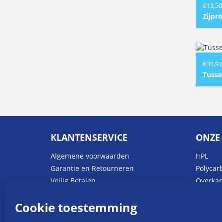
€
13,50
Zijpr
€
31,97
Tusse
KLANTENSERVICE
ONZE
Algemene voorwaarden
HPL
Garantie en Retourneren
Polycar
Veilig Betalen
Overka
Verzenden en Bezorgen
Plexigl
Privacyvoorwaarden