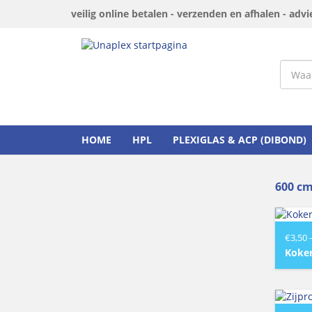
veilig online betalen - verzenden en afhalen - adv
HOME
HPL
PLEXIGLAS & ACP (DIBOND)
600 c
€
3,50
-
Koke