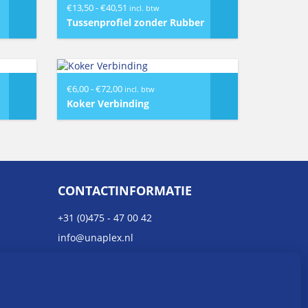
Prijsklasse:
€
13,50
-
€
40,51
incl. btw
€13,50
Tussenprofiel zonder Rubber
tot
€40,51
Prijsklasse:
€
6,00
-
€
72,00
incl. btw
€6,00
Koker Verbinding
tot
€72,00
CONTACTINFORMATIE
+31 (0)475 - 47 00 42
info@unaplex.nl
administratie@unaplex.nl