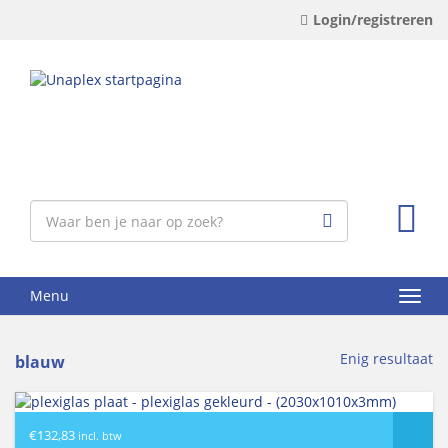
Login/registreren
Menu
Enig resultaat
blauw
€
132,83
incl. btw