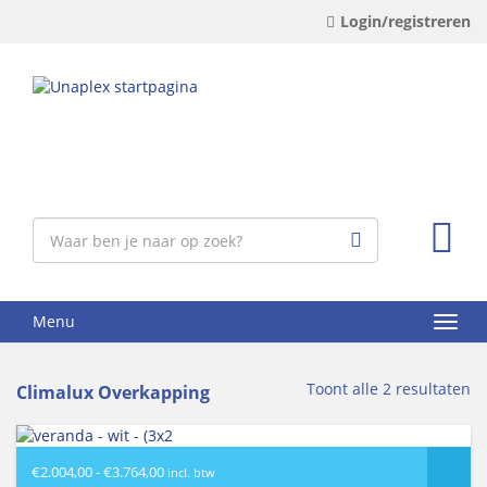
Login/registreren
Menu
Toont alle 2 resultaten
Climalux Overkapping
Prijsklasse:
€
2.004,00
-
€
3.764,00
incl. btw