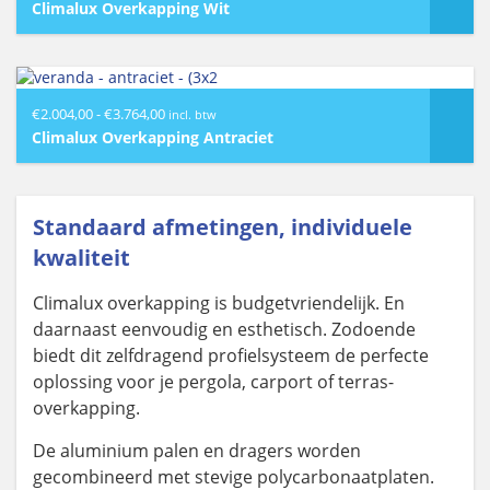
€2.004,00
Climalux Overkapping Wit
tot
€3.764,00
Prijsklasse:
€
2.004,00
-
€
3.764,00
incl. btw
€2.004,00
Climalux Overkapping Antraciet
tot
€3.764,00
Standaard afmetingen, individuele
kwaliteit
Climalux overkapping is budgetvriendelijk. En
daarnaast eenvoudig en esthetisch. Zodoende
biedt dit zelfdragend profielsysteem de perfecte
oplossing voor je pergola, carport of terras­
overkapping.
De aluminium palen en dragers worden
gecombineerd met stevige polycarbonaatplaten.