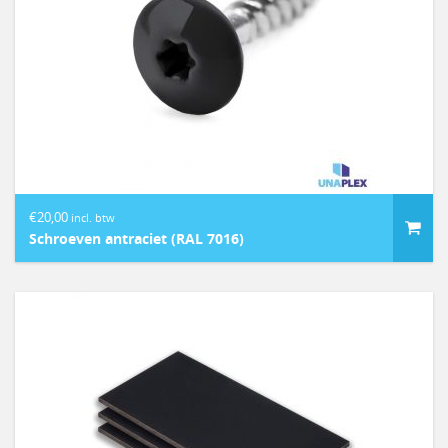
€
20,00
incl. btw
Schroeven antraciet (RAL 7016)