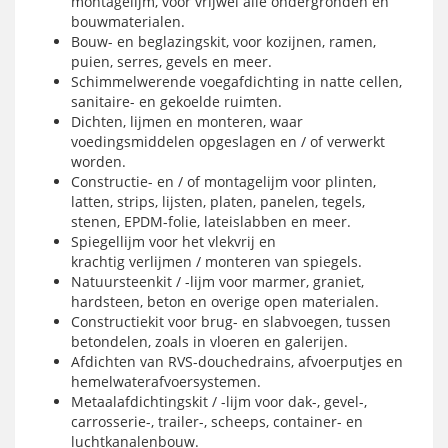
montagelijm, voor vrijwel alle ondergronden en
bouwmaterialen.
Bouw- en beglazingskit, voor kozijnen, ramen,
puien, serres, gevels en meer.
Schimmelwerende voegafdichting in natte cellen,
sanitaire- en gekoelde ruimten.
Dichten, lijmen en monteren, waar
voedingsmiddelen opgeslagen en / of verwerkt
worden.
Constructie- en / of montagelijm voor plinten,
latten, strips, lijsten, platen, panelen, tegels,
stenen, EPDM-folie, lateislabben en meer.
Spiegellijm voor het vlekvrij en
krachtig verlijmen / monteren van spiegels.
Natuursteenkit / -lijm voor marmer, graniet,
hardsteen, beton en overige open materialen.
Constructiekit voor brug- en slabvoegen, tussen
betondelen, zoals in vloeren en galerijen.
Afdichten van RVS-douchedrains, afvoerputjes en
hemelwaterafvoersystemen.
Metaalafdichtingskit / -lijm voor dak-, gevel-,
carrosserie-, trailer-, scheeps, container- en
luchtkanalenbouw.