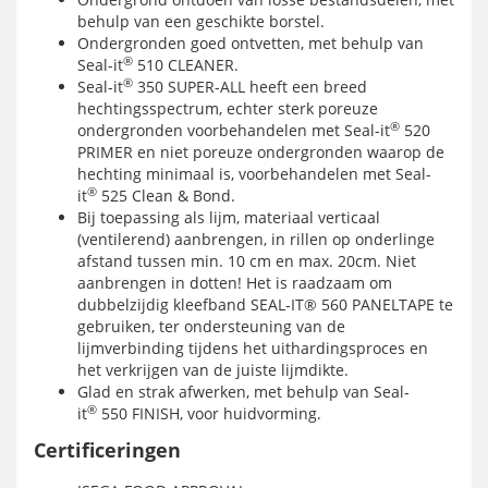
behulp van een geschikte borstel.
Ondergronden goed ontvetten, met behulp van
®
Seal-it
510 CLEANER.
®
Seal-it
350 SUPER-ALL heeft een breed
hechtingsspectrum, echter sterk poreuze
®
ondergronden voorbehandelen met Seal-it
520
PRIMER en niet poreuze ondergronden waarop de
hechting minimaal is, voorbehandelen met Seal-
®
it
525 Clean & Bond.
Bij toepassing als lijm, materiaal verticaal
(ventilerend) aanbrengen, in rillen op onderlinge
afstand tussen min. 10 cm en max. 20cm. Niet
aanbrengen in dotten! Het is raadzaam om
dubbelzijdig kleefband SEAL-IT® 560 PANELTAPE te
gebruiken, ter ondersteuning van de
lijmverbinding tijdens het uithardingsproces en
het verkrijgen van de juiste lijmdikte.
Glad en strak afwerken, met behulp van Seal-
®
it
550 FINISH, voor huidvorming.
Certificeringen