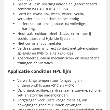
Geschikt i.c.m. voedingsmiddelen, gecertificeerd
conform ISEGA FOOD APPROVAL.
Goed kleurvast, UV-, weer-, water-, vocht-,
verouderings- en schimmelbestendig.
Perfect schuur- en slijpbaar, na volledige
uitharding.
Neutraal, reukloos, kleef-, blaas- en krimpvrij
vochtuithardend Hybride Systeem.
Niet corrosief voor metalen.
Verdraagzaam in direct contact met zilvercoating
spiegels en PVB-folie gelaagd-glas.
Absorbeert subliem mechanische- en akoestische
trillingen en vibraties.
Applicatie condities HPL lijm
Verwerkingstemperatuur (omgeving en
ondergrond) tussen +5°C en +40°C.
Op draagkrachtige, verdraagzame, zuivere, schone,
vet- en stofvrije ondergronden.
Zorgdragen voor juiste voegdimensies, om
bewegingen goed te kunnen opvangen.
Ondergrond ontdoen van losse bestandsdelen, met