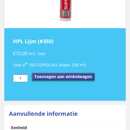
HPL Lijm (#350)
€
10,00
incl. btw
®
Seal-it
350 SUPER-ALL (koker 290 ml)
HPL
Toevoegen aan winkelwagen
Lijm
(#350)
aantal
Aanvullende informatie
Eenheid