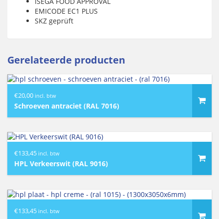
ISEGA FOOD APPROVAL
EMICODE EC1 PLUS
SKZ geprüft
Gerelateerde producten
€
20,00
incl. btw
Schroeven antraciet (RAL 7016)
€
133,45
incl. btw
HPL Verkeerswit (RAL 9016)
€
133,45
incl. btw