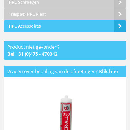
HPL Schroeven
Trespa© HPL Plaat
HPL Accessoires
Product niet gevonden?
Bel +31 (0)475 - 470042
Vragen over bepaling van de afmetingen?
Klik hier