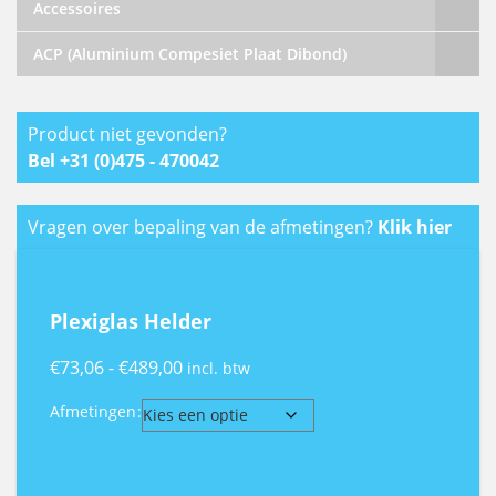
Accessoires
ACP (Aluminium Compesiet Plaat Dibond)
Product niet gevonden?
Bel +31 (0)475 - 470042
Vragen over bepaling van de afmetingen?
Klik hier
Plexiglas Helder
Prijsklasse:
€
73,06
-
€
489,00
incl. btw
€73,06
Afmetingen
tot
€489,00