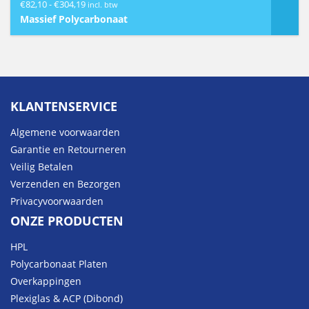
Prijsklasse:
€
82,10
-
€
304,19
incl. btw
€82,10
Massief Polycarbonaat
tot
€304,19
KLANTENSERVICE
Algemene voorwaarden
Garantie en Retourneren
Veilig Betalen
Verzenden en Bezorgen
Privacyvoorwaarden
ONZE PRODUCTEN
HPL
Polycarbonaat Platen
Overkappingen
Plexiglas & ACP (Dibond)