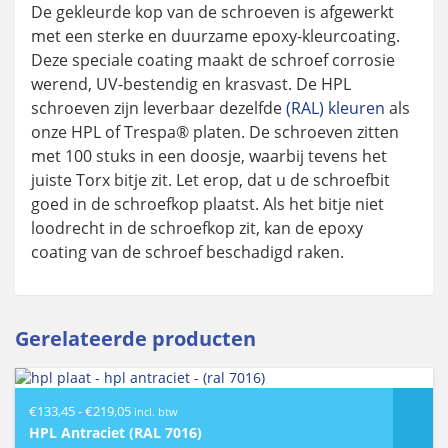
De gekleurde kop van de schroeven is afgewerkt
met een sterke en duurzame epoxy-kleurcoating.
Deze speciale coating maakt de schroef corrosie
werend, UV-bestendig en krasvast. De HPL
schroeven zijn leverbaar dezelfde
(RAL) kleuren
als
onze HPL of Trespa® platen. De schroeven zitten
met 100 stuks in een doosje, waarbij tevens het
juiste Torx bitje zit. Let erop, dat u de schroefbit
goed in de schroefkop plaatst. Als het bitje niet
loodrecht in de schroefkop zit, kan de epoxy
coating van de schroef beschadigd raken.
Gerelateerde producten
Prijsklasse:
€
133,45
-
€
219,05
incl. btw
€133,45
HPL Antraciet (RAL 7016)
tot