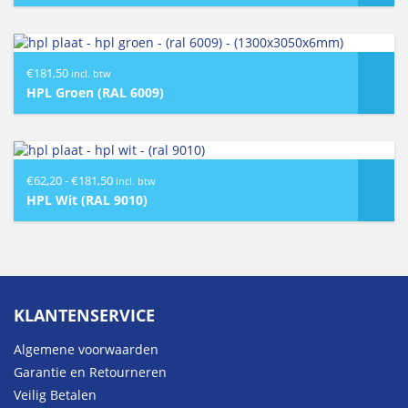
€
181,50
incl. btw
HPL Groen (RAL 6009)
Prijsklasse:
€
62,20
-
€
181,50
incl. btw
€62,20
HPL Wit (RAL 9010)
tot
€181,50
KLANTENSERVICE
Algemene voorwaarden
Garantie en Retourneren
Veilig Betalen