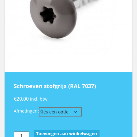
Schroeven stofgrijs (RAL 7037)
€
20,00
incl. btw
Afmetingen
Schroeven
Toevoegen aan winkelwagen