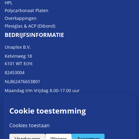
HPL
Polycarbonaat Platen
Overkappingen
Plexiglas & ACP (Dibond)
BEDRIJFSINFORMATIE
Unaplex B.V.
Kelvinweg 18
6101 WT Echt
82453004
NL862476653B01
Maandag t/m Vrijdag 8.00-17.00 uur
CONTACTINFORMATIE
+31 (0)475 - 47 00 42
info@unaplex.nl
administratie@unaplex.nl