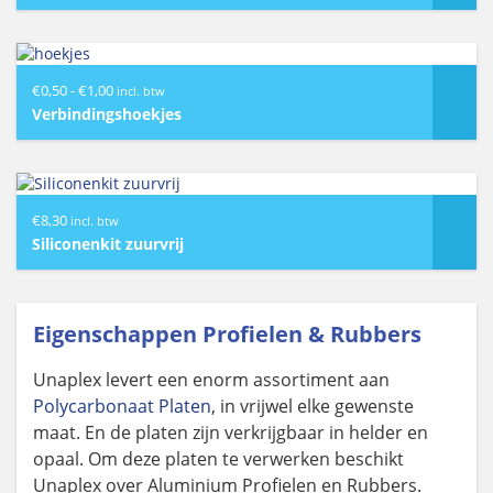
€72,00
Prijsklasse:
€
0,50
-
€
1,00
incl. btw
€0,50
Verbindingshoekjes
tot
€1,00
€
8,30
incl. btw
Siliconenkit zuurvrij
Eigenschappen Profielen & Rubbers
Unaplex levert een enorm assortiment aan
Polycarbonaat Platen
, in vrijwel elke gewenste
maat. En de platen zijn verkrijgbaar in helder en
opaal. Om deze platen te verwerken beschikt
Unaplex over Aluminium Profielen en Rubbers.