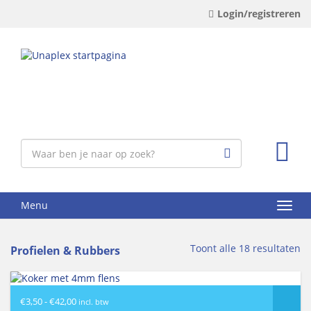
Login/registreren
Menu
Toont alle 18 resultaten
Profielen & Rubbers
Prijsklasse:
€
3,50
-
€
42,00
incl. btw