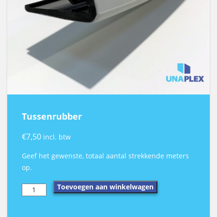
Tussenrubber
€
7,50
incl. btw
Geef het gewenste, totaal aantal strekkende meters
op.
Tussenrubber
Toevoegen aan winkelwagen
aantal