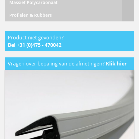
Massief Polycarbonaat
Profielen & Rubbers
Product niet gevonden?
Bel +31 (0)475 - 470042
Vragen over bepaling van de afmetingen?
Klik hier