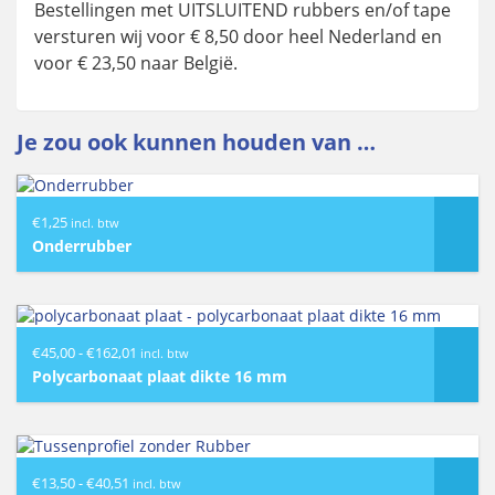
Bestellingen met UITSLUITEND rubbers en/of tape
versturen wij voor € 8,50 door heel Nederland en
voor € 23,50 naar België.
Je zou ook kunnen houden van …
€
1,25
incl. btw
Onderrubber
Prijsklasse:
€
45,00
-
€
162,01
incl. btw
€45,00
Polycarbonaat plaat dikte 16 mm
tot
€162,01
Prijsklasse:
€
13,50
-
€
40,51
incl. btw